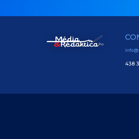
CO
info@
438 3